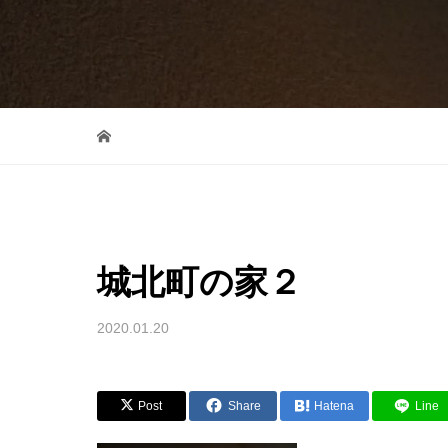
城北町の家２
2020.01.20
Post
Share
Hatena
Line