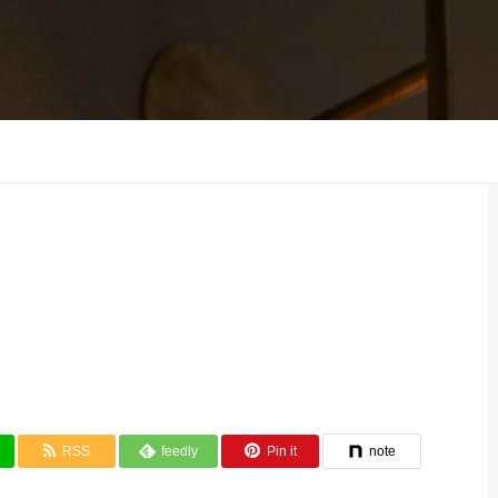
RSS
feedly
Pin it
note