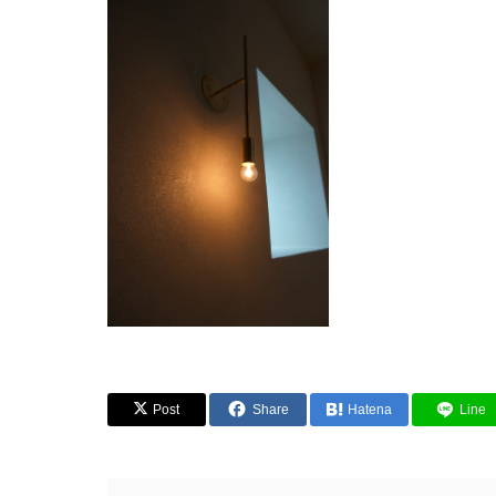
Post
Share
Hatena
Line