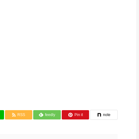
RSS
feedly
Pin it
note